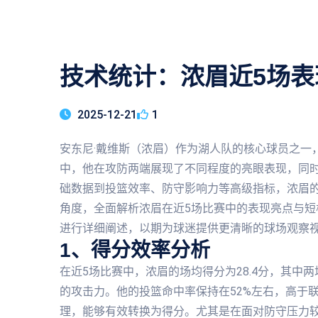
技术统计：浓眉近5场表
2025-12-21
1
安东尼·戴维斯（浓眉）作为湖人队的核心球员之一
中，他在攻防两端展现了不同程度的亮眼表现，同
础数据到投篮效率、防守影响力等高级指标，浓眉
角度，全面解析浓眉在近5场比赛中的表现亮点与
进行详细阐述，以期为球迷提供更清晰的球场观察
1、得分效率分析
在近5场比赛中，浓眉的场均得分为28.4分，其中
的攻击力。他的投篮命中率保持在52%左右，高于
理，能够有效转换为得分。尤其是在面对防守压力