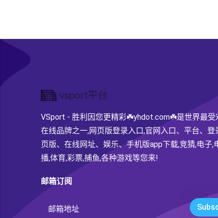
VSport - 胜利因您更精彩☘️yhdot.com☘️是世界最
在线品牌之一,网页版登录入口,官网入口、平台、登
页版、在线网址、娱乐、手机版app下载,竞猜,电子,
播,体育,彩票,捕鱼,各种游戏等您来!
邮箱订阅
Subsc