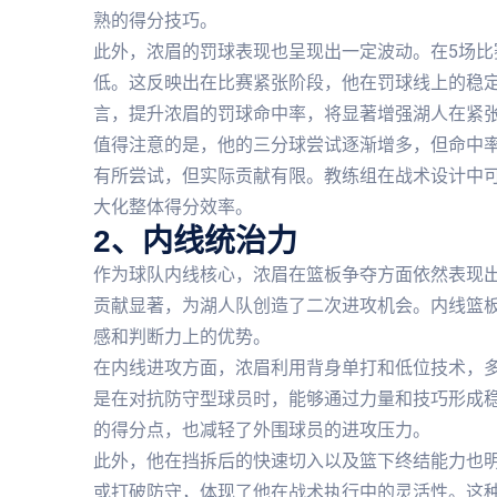
熟的得分技巧。
此外，浓眉的罚球表现也呈现出一定波动。在5场比
低。这反映出在比赛紧张阶段，他在罚球线上的稳
言，提升浓眉的罚球命中率，将显著增强湖人在紧
值得注意的是，他的三分球尝试逐渐增多，但命中率
有所尝试，但实际贡献有限。教练组在战术设计中
大化整体得分效率。
2、内线统治力
作为球队内线核心，浓眉在篮板争夺方面依然表现出
贡献显著，为湖人队创造了二次进攻机会。内线篮
感和判断力上的优势。
在内线进攻方面，浓眉利用背身单打和低位技术，多
是在对抗防守型球员时，能够通过力量和技巧形成
的得分点，也减轻了外围球员的进攻压力。
此外，他在挡拆后的快速切入以及篮下终结能力也
或打破防守，体现了他在战术执行中的灵活性。这