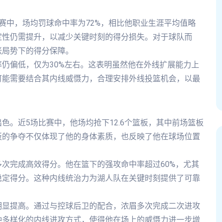
赛中，场均罚球命中率为72%，相比他职业生涯平均值略
定性仍需提升，以减少关键时刻的得分损失。对于球队而
张局势下的得分保障。
仍偏低，仅为30%左右。这表明虽然他在外线扩展能力上
可能需要结合其内线威慑力，合理安排外线投篮机会，以最
色。近5场比赛中，他场均抢下12.6个篮板，其中前场篮板
板的争夺不仅体现了他的身体素质，也反映了他在球场位置
次完成高效得分。他在篮下的强攻命中率超过60%，尤其
稳定得分。这种内线统治力为湖人队在关键时刻提供了可靠
明显提高。通过与控球后卫的配合，浓眉多次完成二次进攻
种多样化的内线进攻方式，使得他在场上的威慑力进一步增