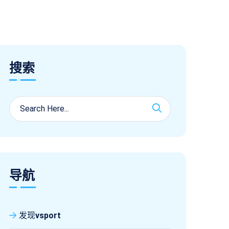
搜索
导航
发现
vsport