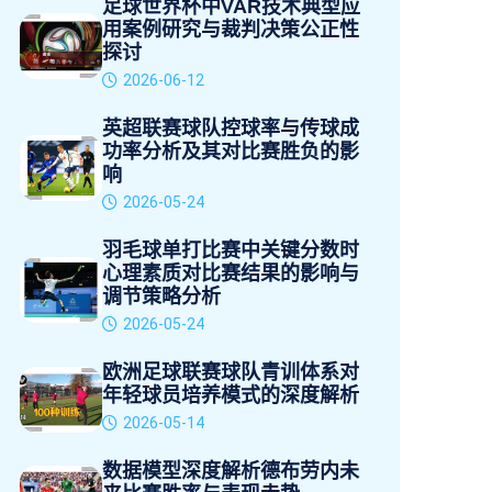
足球世界杯中VAR技术典型应
用案例研究与裁判决策公正性
探讨
2026-06-12
英超联赛球队控球率与传球成
功率分析及其对比赛胜负的影
响
2026-05-24
羽毛球单打比赛中关键分数时
心理素质对比赛结果的影响与
调节策略分析
2026-05-24
欧洲足球联赛球队青训体系对
年轻球员培养模式的深度解析
2026-05-14
数据模型深度解析德布劳内未