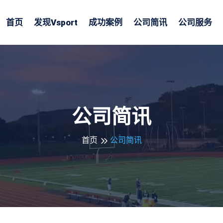
首页
发现
Vsport
成功案例
公司简讯
公司服务
公司简讯
首页
公司简讯