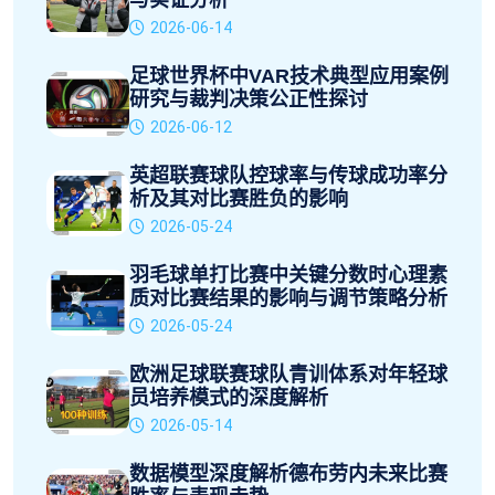
与实证分析
2026-06-14
足球世界杯中VAR技术典型应用案例
研究与裁判决策公正性探讨
2026-06-12
英超联赛球队控球率与传球成功率分
析及其对比赛胜负的影响
2026-05-24
羽毛球单打比赛中关键分数时心理素
质对比赛结果的影响与调节策略分析
2026-05-24
欧洲足球联赛球队青训体系对年轻球
员培养模式的深度解析
2026-05-14
数据模型深度解析德布劳内未来比赛