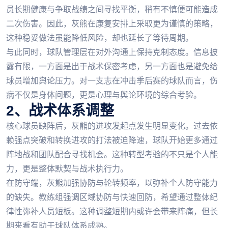
员长期健康与争取战绩之间寻找平衡，稍有不慎便可能造成
二次伤害。因此，灰熊在康复安排上采取更为谨慎的策略，
这种稳妥做法虽能降低风险，却也延长了等待周期。
与此同时，球队管理层在对外沟通上保持克制态度。信息披
露有限，一方面是出于战术保密考虑，另一方面也是避免给
球员增加舆论压力。对一支志在冲击季后赛的球队而言，伤
病不仅是身体问题，更是心理与舆论环境的综合考验。
2、战术体系调整
核心球员缺阵后，灰熊的进攻发起点发生明显变化。过去依
赖强点突破和转换进攻的打法被迫降速，球队开始更多通过
阵地战和团队配合寻找机会。这种转型考验的不只是个人能
力，更是整体默契与战术执行力。
在防守端，灰熊加强协防与轮转频率，以弥补个人防守能力
的缺失。教练组强调区域协防与快速回防，希望通过整体纪
律性弥补人员短板。这种调整短期内或许会带来阵痛，但长
期来看有助于球队体系成熟。