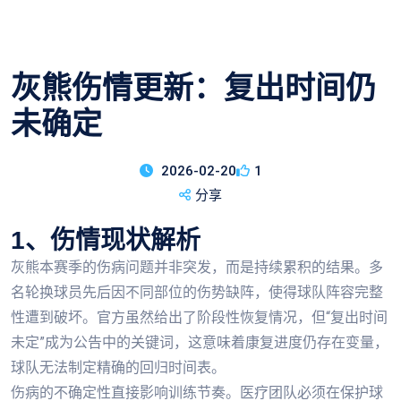
灰熊伤情更新：复出时间仍
未确定
2026-02-20
1
分享
1、伤情现状解析
灰熊本赛季的伤病问题并非突发，而是持续累积的结果。多
名轮换球员先后因不同部位的伤势缺阵，使得球队阵容完整
性遭到破坏。官方虽然给出了阶段性恢复情况，但“复出时间
未定”成为公告中的关键词，这意味着康复进度仍存在变量，
球队无法制定精确的回归时间表。
伤病的不确定性直接影响训练节奏。医疗团队必须在保护球