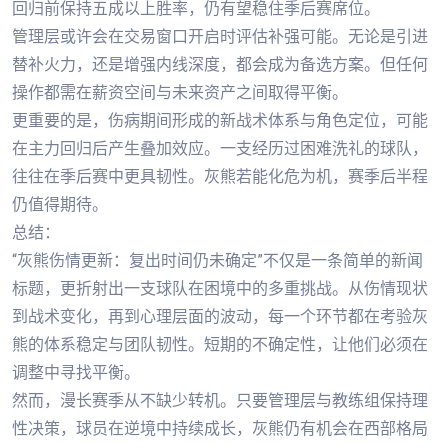
回归前保持五成以上胜率，仍有望稳住季后赛席位。
管理层或许会在交易窗口开启时评估补强可能。无论是引进
替补火力，还是增强内线深度，都会成为备选方案。但任何
操作都需在薪资空间与未来资产之间取得平衡。
更重要的是，伤病期间形成的新战术体系与角色定位，可能
在主力回归后产生叠加效应。一支经历过困难洗礼的球队，
往往在季后赛中更具韧性。灰熊若能化危为机，赛季后半程
仍值得期待。
总结：
“灰熊伤情更新：复出时间仍未确定”不仅是一条简单的新闻
标题，更折射出一支球队在困境中的多重挑战。从伤情现状
到战术变化，再到心理层面的波动，每一个环节都在考验灰
熊的体系稳定与团队韧性。短期的不确定性，让他们必须在
调整中寻找平衡。
然而，漫长赛季从不缺少转机。只要管理层与教练组保持理
性决策，球员在逆境中持续成长，灰熊仍有机会在西部格局