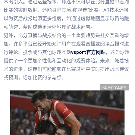
术的引入。通过这些技术，球迷不仅可以在比分直播中看到
比赛的实时数据，还能身临其境地“观看”比赛。AR技术还可
以为赛后战报增添更多维度，如通过虚拟地图显示球员的跑
动轨迹，帮助球迷更清晰地理解战术部署。
另外，比分直播与战报结合的一个重要趋势是社交互动的增
加。许多平台已经开始允许用户在观看直播或阅读战报时进
行评论、投票或与其他球迷互动
vsport官方网站
，这为球迷
提供了一个更加个性化和互动化的观赛体验。未来，随着技
术的进步，球迷们可能能够在比赛过程中实时提出战术建议
或预测，增加比赛的参与感。