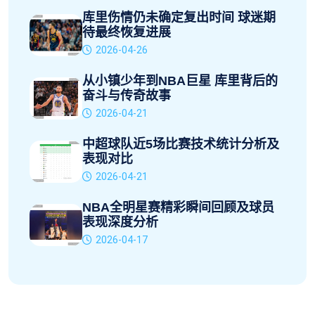
库里伤情仍未确定复出时间 球迷期
待最终恢复进展
2026-04-26
从小镇少年到NBA巨星 库里背后的
奋斗与传奇故事
2026-04-21
中超球队近5场比赛技术统计分析及
表现对比
2026-04-21
NBA全明星赛精彩瞬间回顾及球员
表现深度分析
2026-04-17