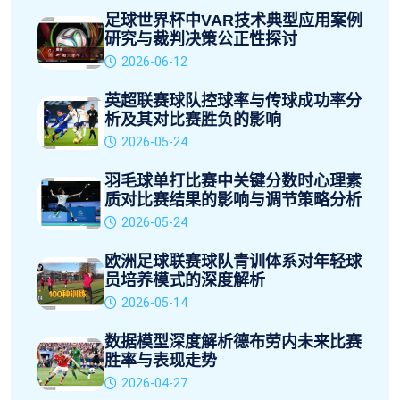
足球世界杯中VAR技术典型应用案例
研究与裁判决策公正性探讨
2026-06-12
英超联赛球队控球率与传球成功率分
析及其对比赛胜负的影响
2026-05-24
羽毛球单打比赛中关键分数时心理素
质对比赛结果的影响与调节策略分析
2026-05-24
欧洲足球联赛球队青训体系对年轻球
员培养模式的深度解析
2026-05-14
数据模型深度解析德布劳内未来比赛
胜率与表现走势
2026-04-27